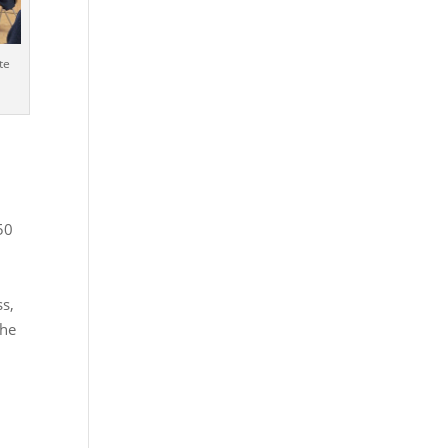
te
50
,
s,
che