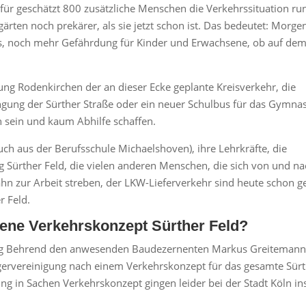
ür geschätzt 800 zusätzliche Menschen die Verkehrssituation ru
ärten noch prekärer, als sie jetzt schon ist. Das bedeutet: Morge
s, noch mehr Gefährdung für Kinder und Erwachsene, ob auf de
g Rodenkirchen der an dieser Ecke geplante Kreisverkehr, die
gung der Sürther Straße oder ein neuer Schulbus für das Gymna
n sein und kaum Abhilfe schaffen.
h aus der Berufsschule Michaelshoven), ihre Lehrkräfte, die
g Sürther Feld, die vielen anderen Menschen, die sich von und n
n zur Arbeit streben, der LKW-Lieferverkehr sind heute schon 
r Feld.
hene Verkehrskonzept Sürther Feld?
g Behrend den anwesenden Baudezernenten Markus Greitemann
ürgervereinigung nach einem Verkehrskonzept für das gesamte Sür
ng in Sachen Verkehrskonzept gingen leider bei der Stadt Köln in