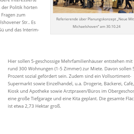
der Politik hörten
he Fragen zum
Referierende über Planungskonzept „Neue Mit
lshovener Str.. Es
Michaelshoven“ am 30.10.24
Sü und das Interim-
Hier sollen 5-geschossige Mehrfamilienhäuser entstehen mit
rund 300 Wohnungen (1-5 Zimmer) zur Miete. Davon sollen 
Prozent sozial gefördert sein. Zudem sind ein Vollsortiment-
Supermarkt sowie Einzelhandel, u.a. Drogerie, Bäckerei, Café
Kiosk und Apotheke sowie Arztpraxen/Büros im Obergeschos
eine große Tiefgarage und eine Kita geplant. Die gesamte Flä
ist etwa 2,73 Hektar groß.