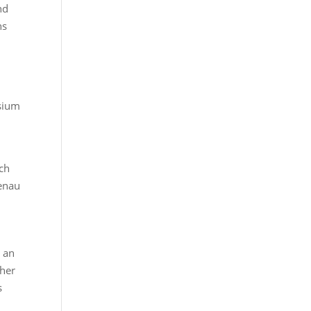
nd
ns
m
sium
ach
genau
 an
ther
s