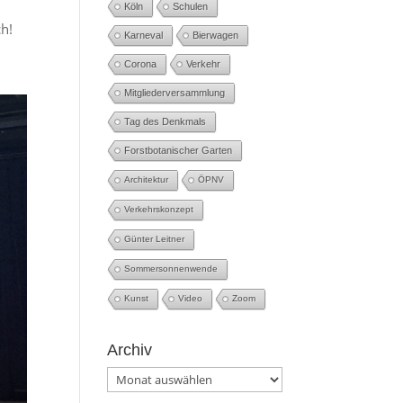
Köln
Schulen
ch!
Karneval
Bierwagen
Corona
Verkehr
Mitgliederversammlung
Tag des Denkmals
Forstbotanischer Garten
Architektur
ÖPNV
Verkehrskonzept
Günter Leitner
Sommersonnenwende
Kunst
Video
Zoom
Archiv
Archiv