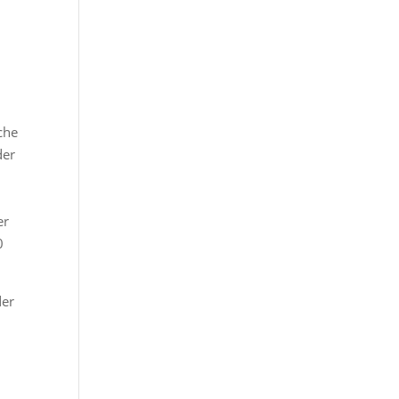
che
der
er
0
der