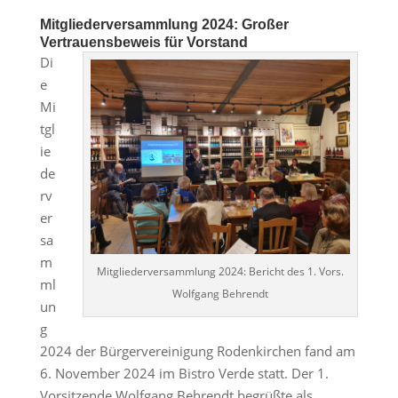
Mitgliederversammlung 2024: Großer
Vertrauensbeweis für Vorstand
Di
e
Mi
tgl
ie
de
rv
er
sa
m
Mitgliederversammlung 2024: Bericht des 1. Vors.
ml
Wolfgang Behrendt
un
g
2024 der Bürgervereinigung Rodenkirchen fand am
6. November 2024 im Bistro Verde statt. Der 1.
Vorsitzende Wolfgang Behrendt begrüßte als