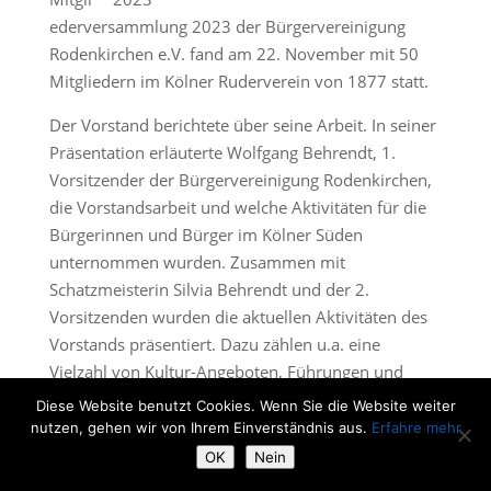
ederversammlung 2023 der Bürgervereinigung
Rodenkirchen e.V. fand am 22. November mit 50
Mitgliedern im Kölner Ruderverein von 1877 statt.
Der Vorstand berichtete über seine Arbeit. In seiner
Präsentation erläuterte Wolfgang Behrendt, 1.
Vorsitzender der Bürgervereinigung Rodenkirchen,
die Vorstandsarbeit und welche Aktivitäten für die
Bürgerinnen und Bürger im Kölner Süden
unternommen wurden. Zusammen mit
Schatzmeisterin Silvia Behrendt und der 2.
Vorsitzenden wurden die aktuellen Aktivitäten des
Vorstands präsentiert. Dazu zählen u.a. eine
Vielzahl von Kultur-Angeboten, Führungen und
Veranstaltungen im laufenden Jahr. Auch zahlreiche
Diese Website benutzt Cookies. Wenn Sie die Website weiter
Stellungnahmen zu unterschiedlichen Anliegen im
nutzen, gehen wir von Ihrem Einverständnis aus.
Erfahre mehr
Kölner Süden vor beschäftigten den Vorstand. Hier
OK
Nein
geht es zum Link zur
Power Point Präsentation der