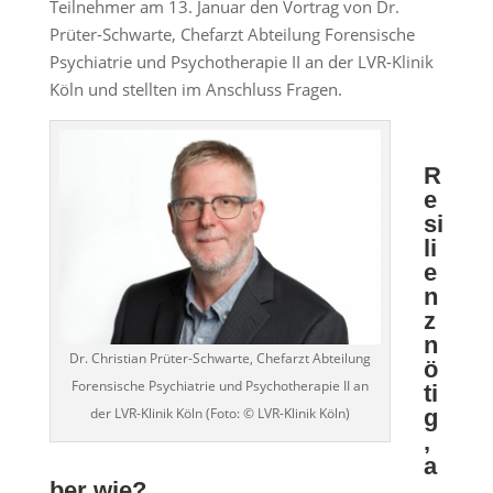
Teilnehmer am 13. Januar den Vortrag von Dr.
Prüter-Schwarte, Chefarzt Abteilung Forensische
Psychiatrie und Psychotherapie II an der LVR-Klinik
Köln und stellten im Anschluss Fragen.
R
e
si
li
e
n
z
n
Dr. Christian Prüter-Schwarte, Chefarzt Abteilung
ö
Forensische Psychiatrie und Psychotherapie II an
ti
der LVR-Klinik Köln (Foto: © LVR-Klinik Köln)
g
,
a
ber wie?