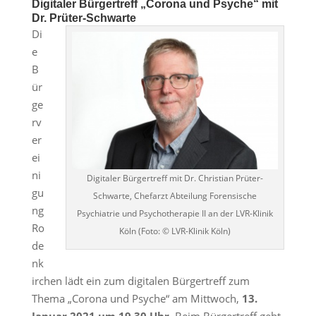
Digitaler Bürgertreff „Corona und Psyche“ mit
Dr. Prüter-Schwarte
Di
e
B
ür
ge
rv
er
ei
ni
Digitaler Bürgertreff mit Dr. Christian Prüter-
gu
Schwarte, Chefarzt Abteilung Forensische
ng
Psychiatrie und Psychotherapie II an der LVR-Klinik
Ro
Köln (Foto: © LVR-Klinik Köln)
de
nk
irchen lädt ein zum digitalen Bürgertreff zum
Thema „Corona und Psyche“ am Mittwoch,
13.