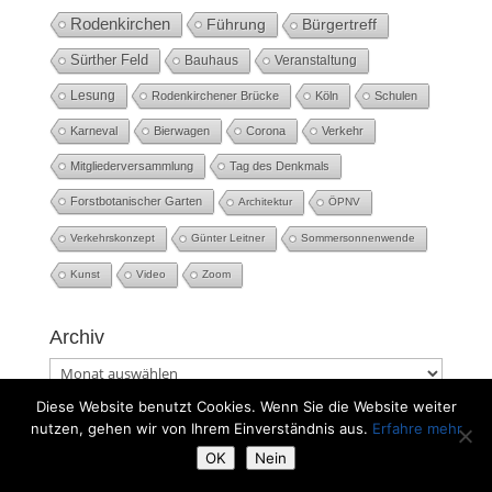
Rodenkirchen
Führung
Bürgertreff
Sürther Feld
Bauhaus
Veranstaltung
Lesung
Rodenkirchener Brücke
Köln
Schulen
Karneval
Bierwagen
Corona
Verkehr
Mitgliederversammlung
Tag des Denkmals
Forstbotanischer Garten
Architektur
ÖPNV
Verkehrskonzept
Günter Leitner
Sommersonnenwende
Kunst
Video
Zoom
Archiv
Archiv
Diese Website benutzt Cookies. Wenn Sie die Website weiter
nutzen, gehen wir von Ihrem Einverständnis aus.
Erfahre mehr
OK
Nein