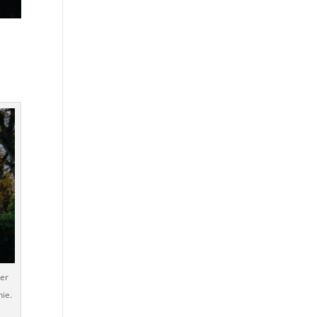
er
ie.