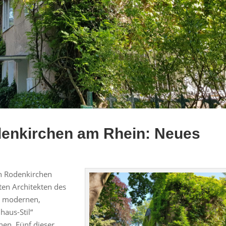
denkirchen am Rhein: Neues
in Rodenkirchen
ten Architekten des
er modernen,
haus-Stil“
hen. Fünf dieser