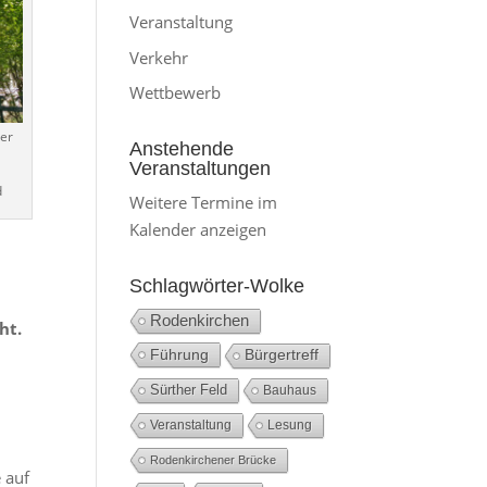
Veranstaltung
Verkehr
Wettbewerb
er
Anstehende
Veranstaltungen
d
Weitere Termine im
Kalender anzeigen
m
Schlagwörter-Wolke
Rodenkirchen
ht.
Führung
Bürgertreff
Sürther Feld
Bauhaus
Veranstaltung
Lesung
Rodenkirchener Brücke
 auf