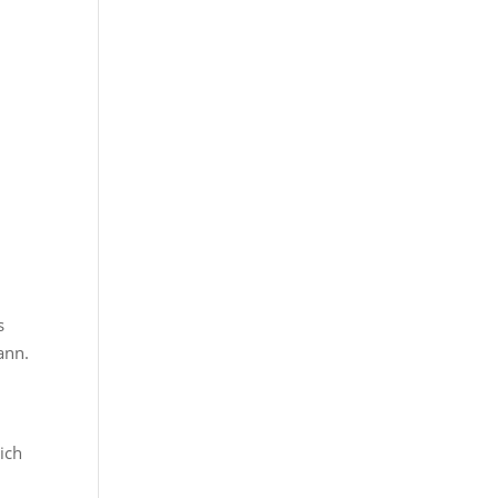
s
ann.
ich