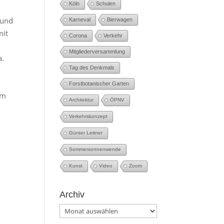
Köln
Schulen
 und
Karneval
Bierwagen
mit
Corona
Verkehr
Mitgliederversammlung
a.
Tag des Denkmals
Forstbotanischer Garten
am
Architektur
ÖPNV
Verkehrskonzept
Günter Leitner
Sommersonnenwende
Kunst
Video
Zoom
Archiv
Archiv