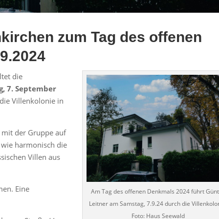
nkirchen zum Tag des offenen
9.2024
tet die
g, 7. September
ie Villenkolonie in
 mit der Gruppe auf
 wie harmonisch die
ischen Villen aus
men. Eine
Am Tag des offenen Denkmals 2024 führt Günt
Leitner am Samstag, 7.9.24 durch die Villenkolon
Foto: Haus Seewald