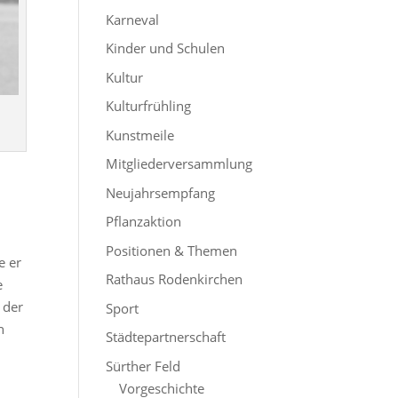
Karneval
Kinder und Schulen
Kultur
Kulturfrühling
Kunstmeile
Mitgliederversammlung
Neujahrsempfang
Pflanzaktion
Positionen & Themen
e er
Rathaus Rodenkirchen
e
 der
Sport
n
Städtepartnerschaft
Sürther Feld
Vorgeschichte