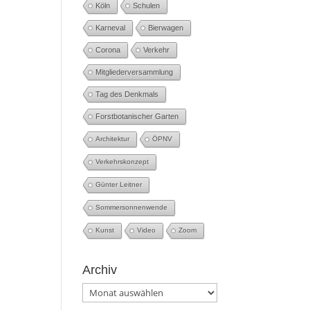
Köln
Schulen
Karneval
Bierwagen
Corona
Verkehr
Mitgliederversammlung
Tag des Denkmals
Forstbotanischer Garten
Architektur
ÖPNV
Verkehrskonzept
Günter Leitner
Sommersonnenwende
Kunst
Video
Zoom
Archiv
Archiv