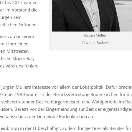
07 bis 2017 war er
er im Vorstand die
Jürgen sein
eitlichen Gründen.
Jürgen Müller
hmen von unserem
© Ulrike Fackert
 mit ihm einen
n Mitstreiter.
d sein kluger Rat,
es wird uns fehlen.
Jürgen Müllers Interesse vor allem der Lokalpolitik. Dafür bracht
75 bis 1989 war er in der Bezirksvertretung Rodenkirchen für di
 stellvertretender Bezirksbürgermeister, eine Wahlperiode im Rat
üssen. Bereits vor der Eingemeindung zur Zeit der eigenständige
eltausschuss der Gemeinde Rodenkirchen an.
einbraun in der IT beschäftigt. Zudem fungierte er als Berater für