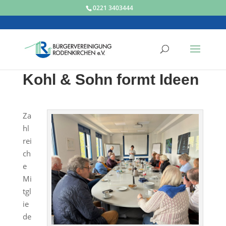
0221 3403444
Kohl & Sohn formt Ideen
Za
hl
rei
ch
e
Mi
tgl
ie
de