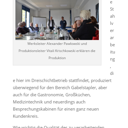
e
St
ah
lv
er
ar
Werksleiter Alexander Pawlowski und
be
Produktionsleiter Vitali Krischkowski erklären die
itu
Produktion
ng
,
di
e hier im Dreischichtbetrieb stattfindet, produziert
überwiegend für den Bereich Gabelstapler, aber
auch für die Gastronomie, Großküchen,
Medizintechnik und neuerdings auch
Besprechungskabinen für einen ganz neuen
Kundenkreis.
Wie wichtig die Qualität des zu verarbeitenden