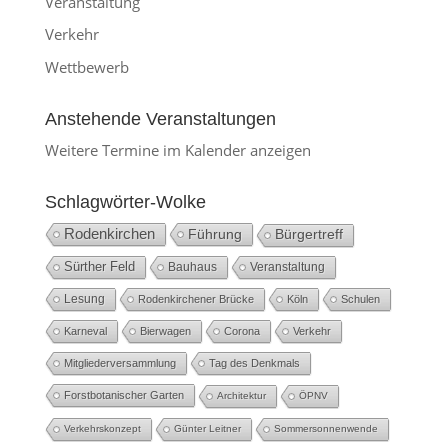
Veranstaltung
Verkehr
Wettbewerb
Anstehende Veranstaltungen
Weitere Termine im Kalender anzeigen
Schlagwörter-Wolke
Rodenkirchen
Führung
Bürgertreff
Sürther Feld
Bauhaus
Veranstaltung
Lesung
Rodenkirchener Brücke
Köln
Schulen
Karneval
Bierwagen
Corona
Verkehr
Mitgliederversammlung
Tag des Denkmals
Forstbotanischer Garten
Architektur
ÖPNV
Verkehrskonzept
Günter Leitner
Sommersonnenwende