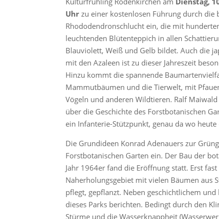
Kulturfrühling Rodenkirchen am
Dienstag, 1
Uhr
zu einer kostenlosen Führung durch die
Rhododendronschlucht ein, die mit hunderte
leuchtenden Blütenteppich in allen Schattier
Blauviolett, Weiß und Gelb bildet. Auch die j
mit den Azaleen ist zu dieser Jahreszeit beso
Hinzu kommt die spannende Baumartenvielfa
Mammutbäumen und die Tierwelt, mit Pfauen
Vögeln und anderen Wildtieren. Ralf Maiwald 
über die Geschichte des Forstbotanischen Gar
ein Infanterie-Stützpunkt, genau da wo heute
Die Grundideen Konrad Adenauers zur Grünge
Forstbotanischen Garten ein. Der Bau der bo
Jahr 1964er fand die Eröffnung statt. Erst fa
Naherholungsgebiet mit vielen Bäumen aus S
pflegt, gepflanzt. Neben geschichtlichem un
dieses Parks berichten. Bedingt durch den Kli
Stürme und die Wasserknappheit (Wasserwerk