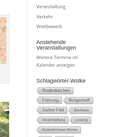
Veranstaltung
Verkehr
Wettbewerb
Anstehende
Veranstaltungen
Weitere Termine im
Kalender anzeigen
Schlagwörter-Wolke
Rodenkirchen
Führung
Bürgertreff
Sürther Feld
Bauhaus
Veranstaltung
Lesung
Rodenkirchener Brücke