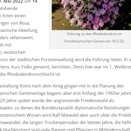
0. Mai 2022
um
14
 blühende
n Arten einen
ungen von Rosa,
apanische Abteilung
Führung zu den Rhododendren im
nders sehenswert.
Forstbotanischen Garten am 10.5.22.
lt mit
, exotischen
von der städtischen Forstverwaltung wird die Führung leiten. Er 
tens, kurz FoBo genannt, berichten. Denn hier war im 1. Weltkri
 die Rhododendronschlucht ist.
staltung Kölns nach dem Krieg gingen mit in die Planung des
tanischen Gartenanlage begann aber erst Anfang der 1960er Jahre
st 20 Jahre später wurde der angrenzende Friedenswald als
taaten, zu denen die Bundesrepublik diplomatische Beziehungen
d botanischem Wissen wird Ralf Maiwald aber auch über die Prob
mawandel, die langen Trockenperioden der letzten Jahre, die heft
 Hochkirchen) sind viele Bäume und Pflanzen in Mitleidenschaft